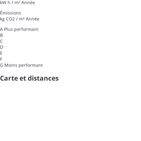
kW h / m² Année
Émissions
kg CO2 / m² Année
A
Plus performant
B
C
D
E
F
G
Moins performant
Carte et distances