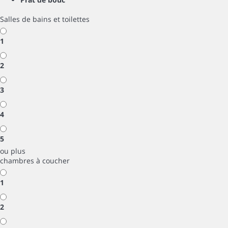
Salles de bains et toilettes
1
2
3
4
5
ou plus
chambres à coucher
1
2