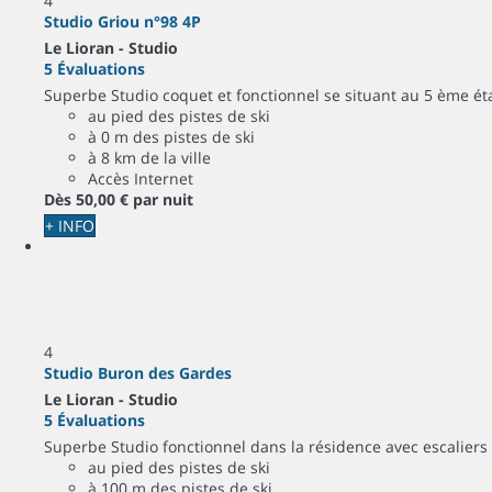
4
Studio Griou n°98 4P
Le Lioran -
Studio
5 Évaluations
Superbe Studio coquet et fonctionnel se situant au 5 ème ét
au pied des pistes de ski
à 0 m des pistes de ski
à 8 km de la ville
Accès Internet
Dès
50,
00 €
par nuit
+ INFO
4
Studio Buron des Gardes
Le Lioran -
Studio
5 Évaluations
Superbe Studio fonctionnel dans la résidence avec escalier
au pied des pistes de ski
à 100 m des pistes de ski